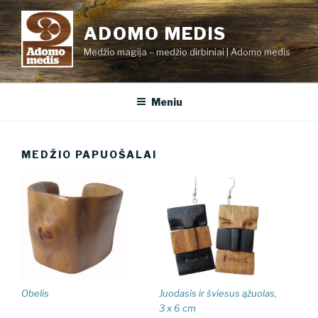
Eiti
prie
ADOMO MEDIS
turinio
Medžio magija – medžio dirbiniai | Adomo medis
Meniu
MEDŽIO PAPUOŠALAI
Obelis
Juodasis ir šviesus ąžuolas,
3 x 6 cm