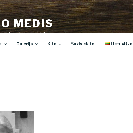
O MEDIS
 medžio dirbiniai | Adomo medis
e
Galerija
Kita
Susisiekite
Lietuviška