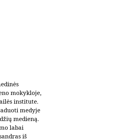
medinės
meno mokykloje,
lės institute.
švaduoti medyje
edžių medieną.
umo labai
sandras iš