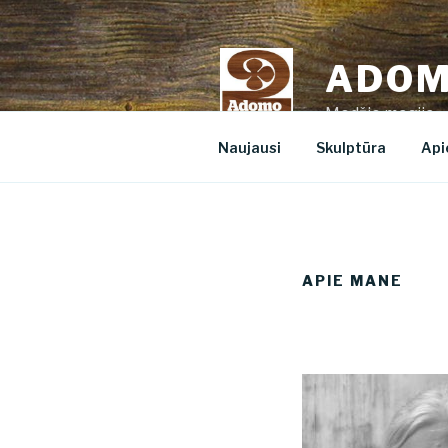
Eiti
prie
turinio
ADOM
Medžio magija –
Naujausi
Skulptūra
Api
APIE MANE