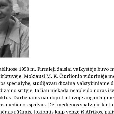
ėliuose 1958 m. Pirmieji žaislai vaikystėje buvo 
dirbtuvėje. Mokiausi M. K. Čiurlionio vidurinėje 
os specialybę, studijavau dizainą Valstybiniame dai
dizaino srityje, tačiau niekada neapleido noras i
aiktus. Darbeliams naudoju Lietuvoje augančių m
as medienos spalvas. Dėl medienos spalvų ir kiet
ėmis rūšimis, tokiomis kaip vengė iš Afrikos, pali