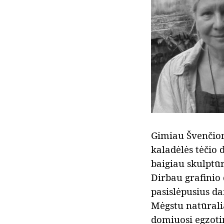
Gimiau Švenčion
kaladėlės tėčio 
baigiau skulptūr
Dirbau grafinio 
pasislėpusius d
Mėgstu natūrali
domiuosi egzotin