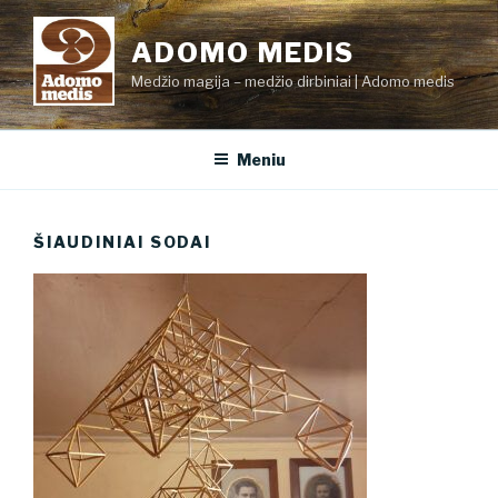
Eiti
prie
ADOMO MEDIS
turinio
Medžio magija – medžio dirbiniai | Adomo medis
Meniu
ŠIAUDINIAI SODAI